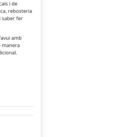
als i de
eca, rebosteria
 saber fer
d'avui amb
de manera
icional.