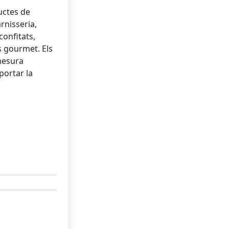
uctes de
rnisseria,
confitats,
s gourmet. Els
mesura
portar la