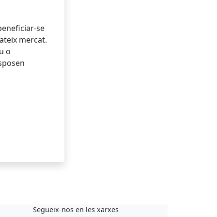
beneficiar-se
mateix mercat.
u o
isposen
Segueix-nos en les xarxes