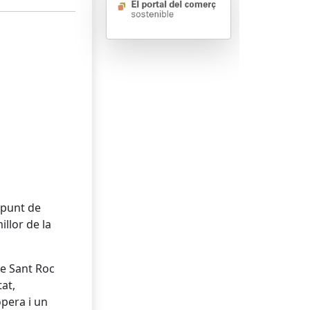
 punt de
illor de la
de Sant Roc
at,
pera i un