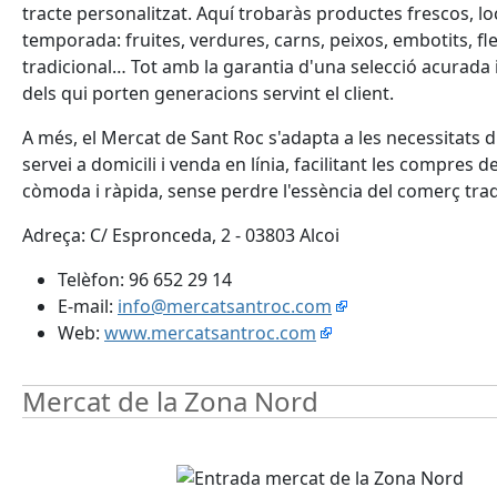
tracte personalitzat. Aquí trobaràs productes frescos, loc
temporada: fruites, verdures, carns, peixos, embotits, fl
tradicional… Tot amb la garantia d'una selecció acurada i
dels qui porten generacions servint el client.
A més, el Mercat de Sant Roc s'adapta a les necessitats 
servei a domicili i venda en línia, facilitant les compres 
còmoda i ràpida, sense perdre l'essència del comerç trad
Adreça: C/ Espronceda, 2 - 03803 Alcoi
Telèfon: 96 652 29 14
E-mail:
info@mercatsantroc.com
Web:
www.mercatsantroc.com
Mercat de la Zona Nord