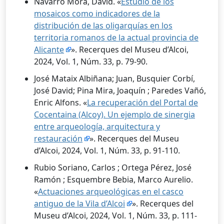
Navarro Mora, David. «
Estudio de los
mosaicos como indicadores de la
distribución de las oligarquías en los
territoria romanos de la actual provincia de
Alicante
». Recerques del Museu d’Alcoi,
2024, Vol. 1, Núm. 33, p. 79-90.
José Mataix Albiñana; Juan, Busquier Corbí,
José David; Pina Mira, Joaquín ; Paredes Vañó,
Enric Alfons. «
La recuperación del Portal de
Cocentaina (Alcoy). Un ejemplo de sinergia
entre arqueología, arquitectura y
restauración
». Recerques del Museu
d’Alcoi, 2024, Vol. 1, Núm. 33, p. 91-110.
Rubio Soriano, Carlos ; Ortega Pérez, José
Ramón ; Esquembre Bebia, Marco Aurelio.
«
Actuaciones arqueológicas en el casco
antiguo de la Vila d’Alcoi
». Recerques del
Museu d’Alcoi, 2024, Vol. 1, Núm. 33, p. 111-