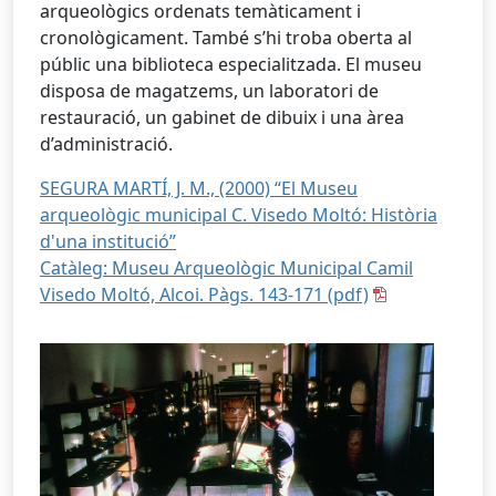
arqueològics ordenats temàticament i
cronològicament. També s’hi troba oberta al
públic una biblioteca especialitzada. El museu
disposa de magatzems, un laboratori de
restauració, un gabinet de dibuix i una àrea
d’administració.
SEGURA MARTÍ, J. M., (2000) “El Museu
arqueològic municipal C. Visedo Moltó: Història
d'una institució”
Catàleg: Museu Arqueològic Municipal Camil
Visedo Moltó, Alcoi. Pàgs. 143-171 (pdf)